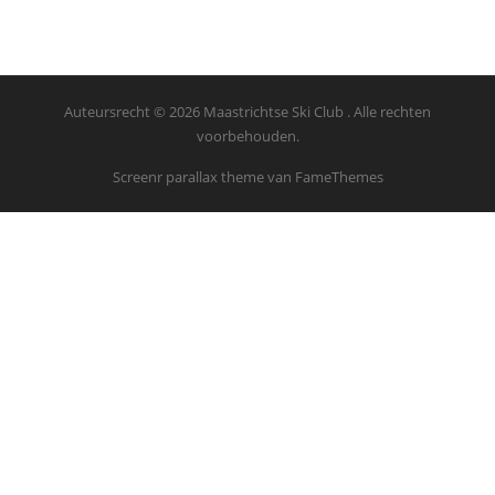
Auteursrecht © 2026 Maastrichtse Ski Club . Alle rechten
voorbehouden.
Screenr parallax theme
van FameThemes