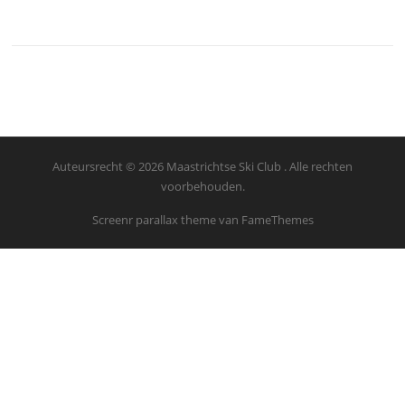
Auteursrecht © 2026 Maastrichtse Ski Club . Alle rechten
voorbehouden.
Screenr parallax theme
van FameThemes