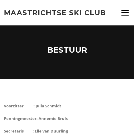
Ga
naar
MAASTRICHTSE SKI CLUB
Menu
de
inhoud
BESTUUR
Voorzitter : Julia Schmidt
Penningmeester: Annemie Bruls
Secretaris :
Elle van Duurling